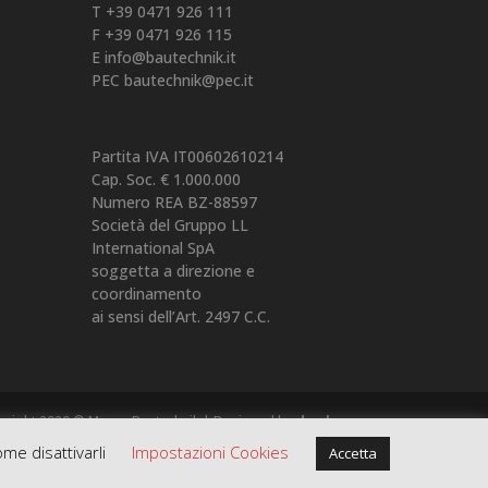
T +39 0471 926 111
F +39 0471 926 115
E
info@bautechnik.it
PEC
bautechnik@pec.it
Partita IVA IT00602610214
Cap. Soc. € 1.000.000
Numero REA BZ-88597
Società del Gruppo LL
International SpA
soggetta a direzione e
coordinamento
ai sensi dell’Art. 2497 C.C.
yright 2020 © Moser Bautechnik | Designed by
doc.bz
ome disattivarli
Impostazioni Cookies
Accetta