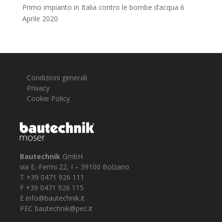
Primo impianto in Italia contro le bombe d’acqua
6
Aprile 2020
Condizioni generali
Privacy
Cookie Policy
Bautechnik
GmbH
via E.-Fermi 22, I – 39100 Bolzano
T +39 0471 926 111
F +39 0471 926 115
E
info@bautechnik.it
PEC
bautechnik@pec.it